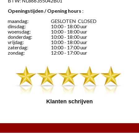
BTW: NL866355042B01
Openingstijden / Opening hours
:
maandag:
GESLOTEN CLOSED
dinsdag:
10:00 - 18:00 uur
woensdag:
10:00 - 18:00 uur
donderdag:
10:00 - 18:00 uur
vrijdag:
10:00 - 18:00 uur
zaterdag:
10:00 - 17:00 uur
zondag:
12:00 - 17:00 uur
Klanten schrijven
© 2026
website Bedrijvenpresentatie.nl