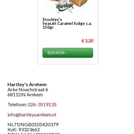
Stockley's
Seasalt Caramel fudge c.a.
150gr
€ 3,20
BEKIJKEN
Hartley's Arnhem
Arke Noachstraat 6
6811DN Arnhem
Telefoon:
026-3519135
info@hartleysarnhem.nl
​NL71INGB0105420379
KvK: 93323662