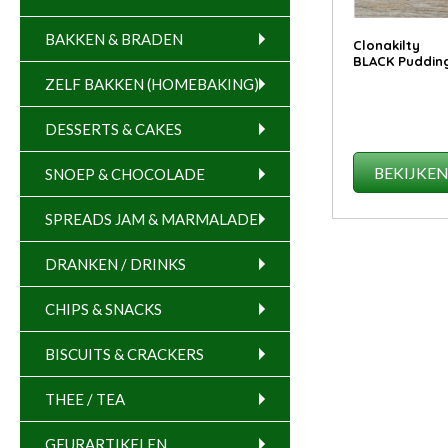
BAKKEN & BRADEN
Clonakilty
BLACK Puddin
ZELF BAKKEN (HOMEBAKING)
DESSERTS & CAKES
BEKIJKE
SNOEP & CHOCOLADE
SPREADS JAM & MARMALADE
DRANKEN / DRINKS
CHIPS & SNACKS
BISCUITS & CRACKERS
THEE / TEA
GEURARTIKELEN