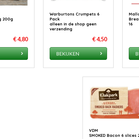
Warburtons Crumpets 6
Mall
g 200g
Pack
Brea
alleen in de shop geen
16
verzending
€ 4,80
€ 4,50
N
BEKIJKEN
B
VDM
SMOKED Bacon 6 slices 