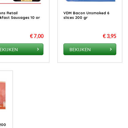
ons Retail
VDM Bacon Unsmoked 6
kfast Sausages 10 or
slices 200 gr
€ 7,00
€ 3,95
EKIJKEN
BEKIJKEN
200