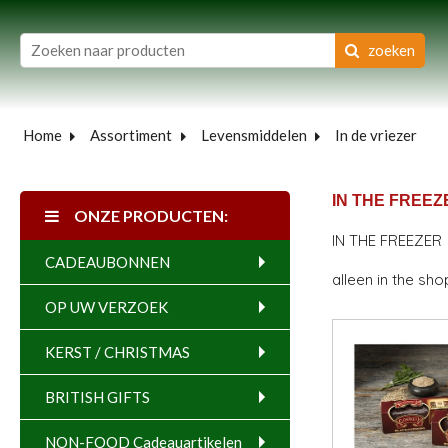
zoeken
Home
Assortiment
Levensmiddelen
In de vriezer
IN THE FREEZ
ONZE PRODUCTEN:
IN THE FREEZER 
CADEAUBONNEN
alleen in the sh
OP UW VERZOEK
KERST / CHRISTMAS
BRITISH GIFTS
NON-FOOD Cadeauartikelen