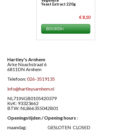
Vegemite
Yeast Extract 220g
€ 8,10
BEKIJKEN
Hartley's Arnhem
Arke Noachstraat 6
6811DN Arnhem
Telefoon:
026-3519135
info@hartleysarnhem.nl
​NL71INGB0105420379
KvK: 93323662
BTW: NL866355042B01
Openingstijden / Opening hours
:
maandag:
GESLOTEN CLOSED