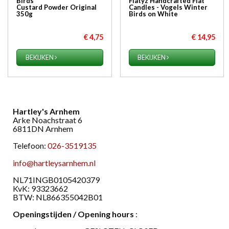
Birds
Flatyz Handcrafted Flat
Custard Powder Original
Candles - Vogels Winter
350g
Birds on White
€ 4,75
€ 14,95
BEKIJKEN
BEKIJKEN
Hartley's Arnhem
Arke Noachstraat 6
6811DN Arnhem
Telefoon:
026-3519135
info@hartleysarnhem.nl
​NL71INGB0105420379
KvK: 93323662
BTW: NL866355042B01
Openingstijden / Opening hours
: