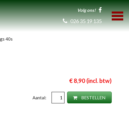
Volg ons!
026 35 19 135
ags 40s
€ 8,90 (incl. btw)
BESTELLEN
Aantal: