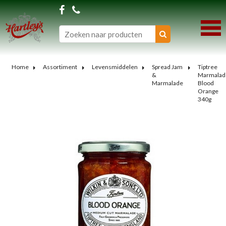
Home
Assortiment
Levensmiddelen
Spread Jam
Tiptree
&
Marmalad
Marmalade
Blood
Orange
340g