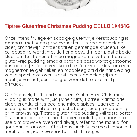
Tiptree Glutenfree Christmas Pudding CELLO 1X454G
Onze intens fruitige en sappige glutenvrije kerstpudding is
gemaakt met sappige wijnvruchten, Tiptree-marmelade,
cider, brandewijn, citroenschil en gemengde kruiden. Elke
cellopudding wordt met de hand gevuld in een plastic bakje,
klaar om te stomen of in de magnetron te zetten. Tiptree
glutenvrije pudding smaakt beter als deze wordt gestoomd,
pas op dat je niet te veel kookt als je ervoor kiest om een
magnetron te gebruiken en raadpleeg altijd de handleiding
van je specifieke oven. Kerstlunch is de belangrijkste
maaltijd van het jaar - zorg ervoor dat u deze in stijl
afmaakt.
Our intensely fruity and succulent Gluten Free Christmas
Pudding is made with juicy vine fruits, Tiptree Marmalade,
cider, brandy, citrus peel and mixed spices. Each cello
pudding is hand filled in a plastic basin, ready for steaming
or microwaving. Tiptree gluten free pudding will taste better
if steamed, be careful not to over-cook if you choose to
use a microwave oven and always refer to the manual for
your particular oven. Christmas lunch is the most important
meal of the year - be sure to finish it in style.