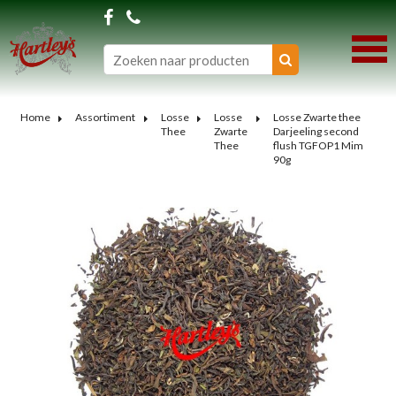
Home
Assortiment
Losse
Losse
Losse Zwarte thee
Thee
Zwarte
Darjeeling second
Thee
flush TGFOP1 Mim
90g