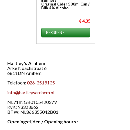
Bulmers
Original Cider 500ml Can /
Blik 4% Alcohol
€ 4,35
BEKIJKEN
Hartley's Arnhem
Arke Noachstraat 6
6811DN Arnhem
Telefoon:
026-3519135
info@hartleysarnhem.nl
​NL71INGB0105420379
KvK: 93323662
BTW: NL866355042B01
Openingstijden / Opening hours
: